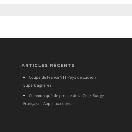
ARTICLES RÉCENTS
Coupe de France VTT Pays de Luchon
Superbagnères
Communiqué de presse de la Croix Rouge
Française : Appel aux dons