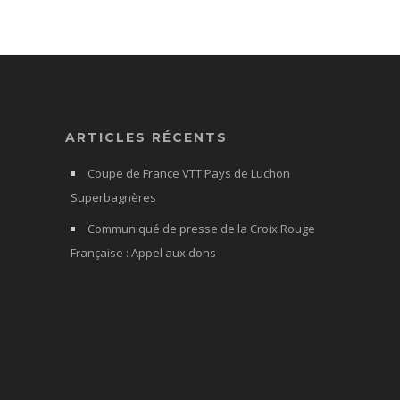
ARTICLES RÉCENTS
Coupe de France VTT Pays de Luchon
Superbagnères
Communiqué de presse de la Croix Rouge
Française : Appel aux dons