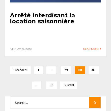
Arrêté interdisant la
location saisonnière
14 AVRIL 2020
READ MORE
…
80
Précédent
1
79
81
…
83
Suivant